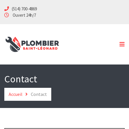
(514) 700-4869
Accueil
Ouvert 24h/7
Services
Spécialités
Soumission
Urgence
Contact
Contact
Accueil
Contact