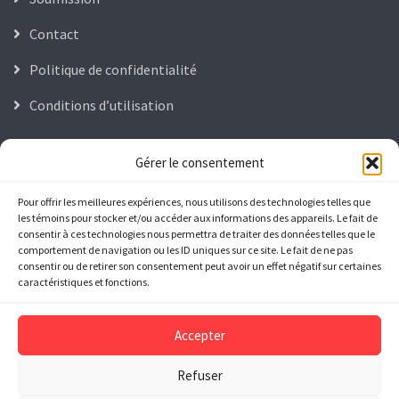
Contact
Politique de confidentialité
Conditions d’utilisation
Nous joindre
Gérer le consentement
Pour offrir les meilleures expériences, nous utilisons des technologies telles que
Saint-Léonard - Montréal
les témoins pour stocker et/ou accéder aux informations des appareils. Le fait de
consentir à ces technologies nous permettra de traiter des données telles que le
comportement de navigation ou les ID uniques sur ce site. Le fait de ne pas
(514) 700-4869
consentir ou de retirer son consentement peut avoir un effet négatif sur certaines
caractéristiques et fonctions.
Ouvert 24h/7
Accepter
(514) 700-4869
Refuser