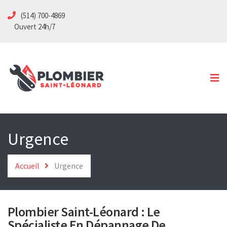
(514) 700-4869
Accueil
Ouvert 24h/7
Services
Spécialités
Soumission
Urgence
Contact
Urgence
Accueil
Urgence
Plombier Saint-Léonard : Le
Spécialiste En Dépannage De