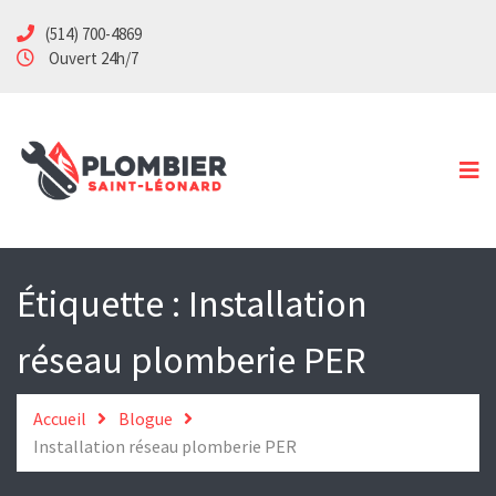
(514) 700-4869
Accueil
Ouvert 24h/7
Services
Spécialités
Soumission
Urgence
Contact
Étiquette :
Installation
réseau plomberie PER
Accueil
Blogue
Installation réseau plomberie PER