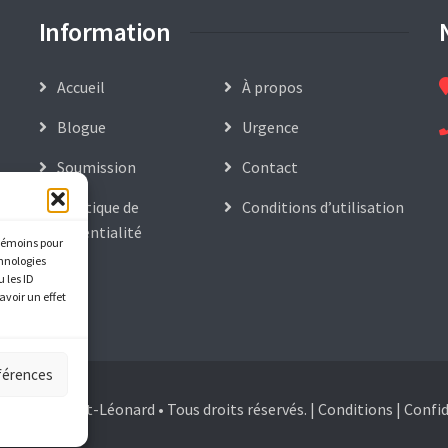
Information
Accueil
À propos
Blogue
Urgence
Soumission
Contact
Politique de
Conditions d’utilisation
confidentialité
 témoins pour
chnologies
 les ID
avoir un effet
éférences
lombier Saint-Léonard • Tous droits réservés. |
Conditions
|
Confid